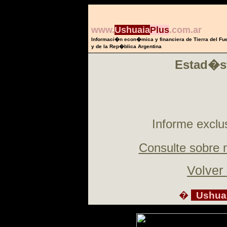
www.
Ushuaia
Plus
.com.ar
Informaci�n econ�mica y financiera de Tierra del Fu
y de la Rep�blica Argentina
Estad�st
Informe exclus
Consulte sobre 
Volver
�
Ushua