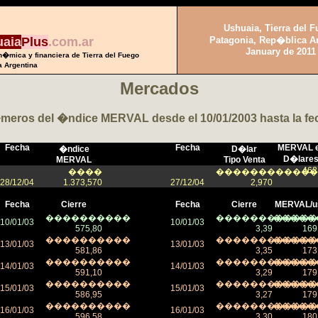
Ushuaia, Tierra del 
Patagonia, Rep�blica A
aia
Plus
.com.ar
January de 2011
�mica y financiera de Tierra del Fuego
a Argentina
Mercados
eros del �ndice MERVAL desde el 10/01/2003 hasta la fe
Fecha
Fecha
MERVAL 
�ndice
D�lar
D�lare
MERVAL
Tipo Venta
462
����
������������
28/12/04
1.373,570
27/12/04
2,970
Fecha
Cierre
Fecha
Cierre
MERVAL/u
����������
������������
�����
10/01/03
10/01/03
575,80
3,39
169
����������
������������
�����
13/01/03
13/01/03
581,86
3,35
173
����������
������������
�����
14/01/03
14/01/03
591,10
3,29
179
����������
������������
�����
15/01/03
15/01/03
586,95
3,27
179
����������
������������
�����
16/01/03
16/01/03
596,58
3,30
180