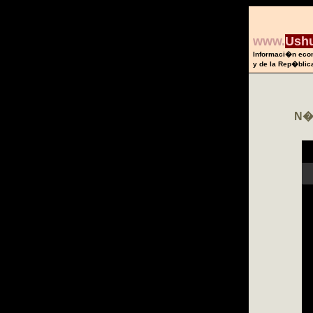
www.
Ushu
Informaci�n econ
y de la Rep�blic
N�m