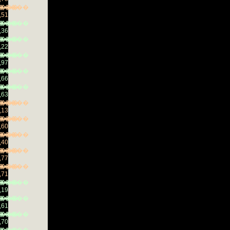
���
�����
,51
���
�����
,36
���
�����
,22
���
�����
,97
���
�����
,66
���
�����
,63
���
�����
,13
���
�����
,60
���
�����
,40
���
�����
,77
���
�����
,71
���
�����
,19
���
�����
,61
���
�����
,70