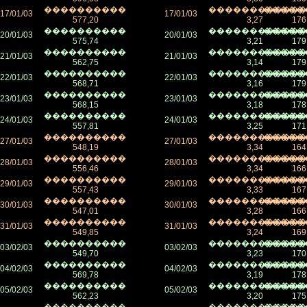
����������
������������
�����
17/01/03
17/01/03
577,20
3,27
176
����������
������������
�����
20/01/03
20/01/03
575,74
3,21
179
����������
������������
�����
21/01/03
21/01/03
562,75
3,14
179
����������
������������
�����
22/01/03
22/01/03
568,71
3,16
179
����������
������������
�����
23/01/03
23/01/03
568,15
3,18
178
����������
������������
�����
24/01/03
24/01/03
557,81
3,25
171
����������
������������
�����
27/01/03
27/01/03
548,19
3,34
164
����������
������������
�����
28/01/03
28/01/03
556,46
3,34
166
����������
������������
�����
29/01/03
29/01/03
557,43
3,33
167
����������
������������
�����
30/01/03
30/01/03
547,01
3,28
166
����������
������������
�����
31/01/03
31/01/03
549,85
3,24
169
����������
������������
�����
03/02/03
03/02/03
549,70
3,23
170
����������
������������
�����
04/02/03
04/02/03
569,78
3,19
178
����������
������������
�����
05/02/03
05/02/03
562,23
3,20
175