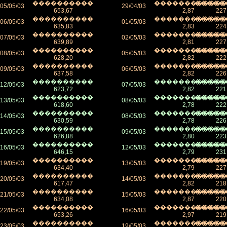
����������
������������
�����
05/05/03
29/04/03
653,67
2,87
227
����������
������������
�����
06/05/03
01/05/03
635,83
2,83
224
����������
������������
�����
07/05/03
02/05/03
639,89
2,81
227
����������
������������
�����
08/05/03
05/05/03
628,20
2,82
222
����������
������������
�����
09/05/03
06/05/03
637,58
2,82
226
����������
������������
�����
12/05/03
07/05/03
623,72
2,82
221
����������
������������
�����
13/05/03
08/05/03
618,60
2,78
222
����������
������������
�����
14/05/03
08/05/03
630,59
2,78
226
����������
������������
�����
15/05/03
09/05/03
626,88
2,80
223
����������
������������
�����
16/05/03
12/05/03
646,15
2,79
231
����������
������������
�����
19/05/03
13/05/03
634,40
2,79
227
����������
������������
�����
20/05/03
14/05/03
617,47
2,82
218
����������
������������
�����
21/05/03
15/05/03
634,08
2,87
220
����������
������������
�����
22/05/03
16/05/03
653,26
2,97
219
����������
������������
�����
23/05/03
19/05/03