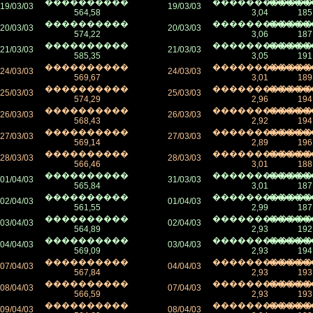
����������
������������
�����
19/03/03
19/03/03
564,58
3,04
185
����������
������������
�����
20/03/03
20/03/03
574,22
3,06
187
����������
������������
�����
21/03/03
21/03/03
585,35
3,05
191
����������
������������
�����
24/03/03
24/03/03
569,67
3,01
189
����������
������������
�����
25/03/03
25/03/03
574,29
2,96
194
����������
������������
�����
26/03/03
26/03/03
568,43
2,92
194
����������
������������
�����
27/03/03
27/03/03
569,14
2,89
196
����������
������������
�����
28/03/03
28/03/03
566,46
3,01
188
����������
������������
�����
01/04/03
31/03/03
565,84
3,01
187
����������
������������
�����
02/04/03
01/04/03
561,55
2,99
187
����������
������������
�����
03/04/03
02/04/03
564,89
2,93
192
����������
������������
�����
04/04/03
03/04/03
569,09
2,93
194
����������
������������
�����
07/04/03
04/04/03
567,84
2,93
193
����������
������������
�����
08/04/03
07/04/03
566,59
2,93
193
����������
������������
�����
09/04/03
08/04/03