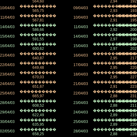
564,60
2,94
192
����������
������������
�����
10/04/03
09/04/03
565,75
2,93
193
����������
������������
�����
11/04/03
10/04/03
567,81
2,91
195
����������
������������
�����
14/04/03
11/04/03
586,66
2,92
200
����������
������������
�����
15/04/03
14/04/03
591,55
2,97
199
����������
������������
�����
16/04/03
15/04/03
600,62
2,97
202
����������
������������
�����
21/04/03
16/04/03
640,87
2,95
217
����������
������������
�����
22/04/03
17/04/03
649,48
2,95
220
����������
������������
�����
23/04/03
18/04/03
670,03
2,95
227
����������
������������
�����
24/04/03
21/04/03
651,67
2,91
223
����������
������������
�����
25/04/03
22/04/03
665,97
2,88
231
����������
������������
�����
28/04/03
23/04/03
608,52
2,88
211
����������
������������
�����
29/04/03
24/04/03
622,49
2,89
215
����������
������������
�����
30/04/03
25/04/03
635,95
2,89
220
����������
������������
�����
02/05/03
28/04/03
658,25
2,88
228