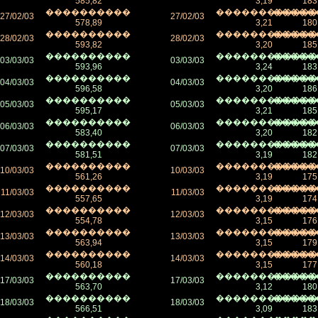
585,82
3,19
183
����������
������������
�����
27/02/03
27/02/03
578,89
3,21
180
����������
������������
�����
28/02/03
28/02/03
593,82
3,20
185
����������
������������
�����
03/03/03
03/03/03
593,96
3,24
183
����������
������������
�����
04/03/03
04/03/03
596,58
3,20
186
����������
������������
�����
05/03/03
05/03/03
595,17
3,21
185
����������
������������
�����
06/03/03
06/03/03
583,40
3,20
182
����������
������������
�����
07/03/03
07/03/03
581,51
3,19
182
����������
������������
�����
10/03/03
10/03/03
561,26
3,19
175
����������
������������
�����
11/03/03
11/03/03
557,65
3,19
174
����������
������������
�����
12/03/03
12/03/03
554,78
3,15
176
����������
������������
�����
13/03/03
13/03/03
563,94
3,15
179
����������
������������
�����
14/03/03
14/03/03
560,18
3,15
177
����������
������������
�����
17/03/03
17/03/03
563,70
3,12
180
����������
������������
�����
18/03/03
18/03/03
566,51
3,09
183