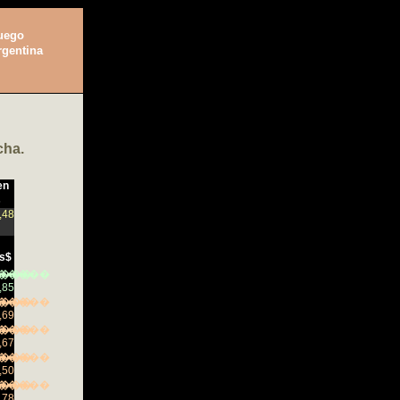
Fuego
rgentina
cha.
en
s
,48
s$
���
�����
,85
���
�����
,69
���
�����
,67
���
�����
,50
���
�����
,78