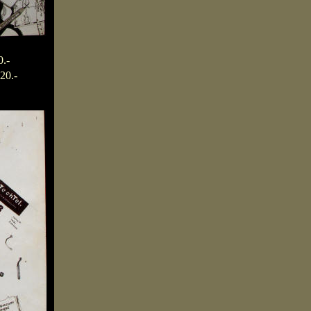
.-
20.-