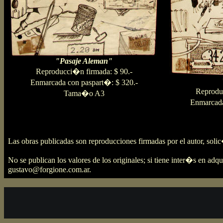
"Pasaje Aleman"
Reproducci�n firmada: $ 90.-
Enmarcada con paspart�: $ 320.-
Reprodu
Tama�o A3
Enmarcada
Las obras publicadas son reproducciones firmadas por el autor, sol
No se publican los valores de los originales; si tiene inter�s en adq
gustavo@forgione.com.ar
.