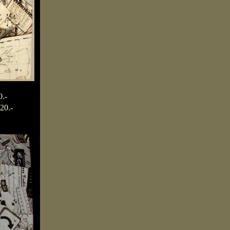
"
.-
20.-