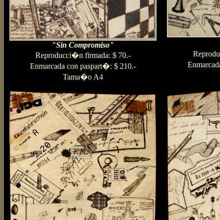
"Sin Compromiso"
Reprodu
Reproducci�n firmada: $ 70.-
Enmarcada
Enmarcada con paspart�: $ 210.-
Tama�o A4