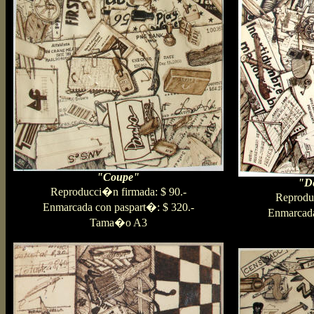
"Coupe"
"De
Reproducci�n firmada: $ 90.-
Reprodu
Enmarcada con paspart�: $ 320.-
Enmarcada
Tama�o A3