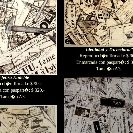
"Identidad y Trayectoria
Reproducci�n firmada: $ 90
Enmarcada con paspart�: $ 3
Tama�o A3
fensa Endeble"
cci�n firmada: $ 90.-
 con paspart�: $ 320.-
Tama�o A3