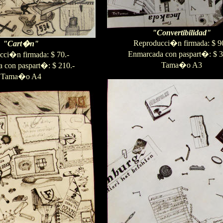
"Convertibilidad"
Reproducci�n firmada: $ 90
"Cart�n"
Enmarcada con paspart�: $ 3
cci�n firmada: $ 70.-
Tama�o A3
 con paspart�: $ 210.-
Tama�o A4