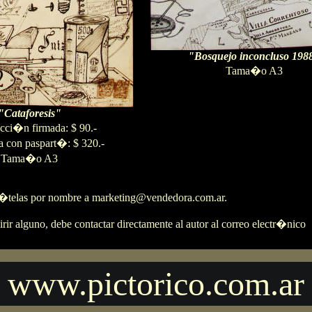
"Bosquejo inconcluso 198
Tama�o A3
"Cataforesis"
cci�n firmada: $ 90.-
 con paspart�: $ 320.-
Tama�o A3
ic�telas por nombre a
marketing@vendedora.com.ar
.
uirir alguno, debe contactar directamente al autor al correo electr�nico
www.pictorico.com.ar