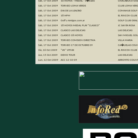
Sab, 17 Oct 2009
18 HOYOS - MEDAL - S�bado
CHACABUCO GOL
Sab, 17 Oct 2009
TORNEO LOMA VERDE
CLUB LOMA VER
Sab, 17 Oct 2009
DIA DE LA LEALTAD
COMAHUE GOLF 
Sab, 17 Oct 2009
18 HPM
EL RINCON CLUB
Sab, 17 Oct 2009
Golf y Amigos.com.ar
GOLF CLUB GRAL
Sab, 17 Oct 2009
18 HOYOS MEDAL PLAY "CLASICO"
JC SANTA ROSA
Sab, 17 Oct 2009
CLASICO LAS DELICIAS
LAS DELICIAS
Sab, 17 Oct 2009
CLASICO 18 HOYOS
SAN MIGUEL GOL
Sab, 17 Oct 2009
TORNEO COMISION DIRECTIVA
VILLA MARIA
Sab, 17 Oct 2009
TORNEO 17 DE OCTUBRE 09
CA�UELAS COUN
Vie, 16 Oct 2009
"VK" VITNIK
EL RINCON CLUB
Jue, 15 Oct 2009
DEMO TOUR
LAS DELICIAS
Lun, 12 Oct 2009
ACC 12-10-09
ARROYITO COUN