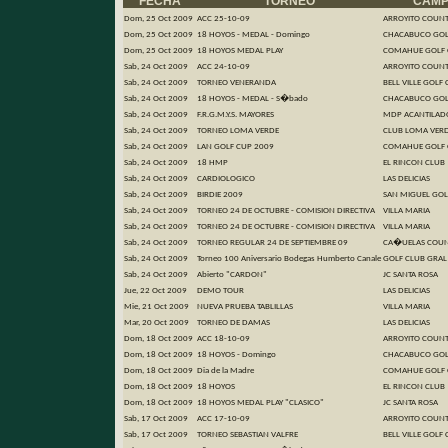
FECHA
TORNEO
CAM
Dom, 25 Oct 2009
ACC 25-10-09
ARROYITO COUN
Dom, 25 Oct 2009
18 HOYOS - MEDAL - Domingo
CHACABUCO GOL
Dom, 25 Oct 2009
18 HOYOS MEDAL PLAY
COMAHUE GOLF 
Sab, 24 Oct 2009
ACC 24-10-09
ARROYITO COUN
Sab, 24 Oct 2009
TORNEO VENERANDA
BELL VILLE GOLF
Sab, 24 Oct 2009
18 HOYOS - MEDAL - S�bado
CHACABUCO GOL
Sab, 24 Oct 2009
F.R.G.M.Y.S. MAYORES
MDP ACANTILAD
Sab, 24 Oct 2009
TORNEO LOMA VERDE
CLUB LOMA VER
Sab, 24 Oct 2009
LAN GOLF CUP 2009
COMAHUE GOLF 
Sab, 24 Oct 2009
18 HMP
EL RINCON CLUB
Sab, 24 Oct 2009
CARDIOLOGICO
LAS DELICIAS
Sab, 24 Oct 2009
BIRDIE 2009
SAN MIGUEL GOL
Sab, 24 Oct 2009
TORNEO 24 DE OCTUBRE - COMISION DIRECTIVA
VILLA MARIA
Sab, 24 Oct 2009
TORNEO 24 DE OCTUBRE - COMISION DIRECTIVA
VILLA MARIA
Sab, 24 Oct 2009
TORNEO REGULAR 24 DE SEPTIEMBRE 09
CA�UELAS COUN
Sab, 24 Oct 2009
Torneo 100 Aniversario Bodegas Humberto Canale
GOLF CLUB GRAL
Sab, 24 Oct 2009
Abierto "CARDON"
JC SANTA ROSA
Jue, 22 Oct 2009
DEMO TOUR
LAS DELICIAS
Mie, 21 Oct 2009
NUEVA PRUEBA TABLILLAS
VILLA MARIA
Mar, 20 Oct 2009
TORNEO DE DAMAS
LAS DELICIAS
Dom, 18 Oct 2009
ACC 18-10-09
ARROYITO COUN
Dom, 18 Oct 2009
18 HOYOS - Domingo
CHACABUCO GOL
Dom, 18 Oct 2009
Dia de la Madre
COMAHUE GOLF 
Dom, 18 Oct 2009
18 HOYOS
EL RINCON CLUB
Dom, 18 Oct 2009
18 HOYOS MEDAL PLAY "CLASICO"
JC SANTA ROSA
Sab, 17 Oct 2009
ACC 17-10-09
ARROYITO COUN
Sab, 17 Oct 2009
TORNEO SEBASTIAN VALFRE
BELL VILLE GOLF