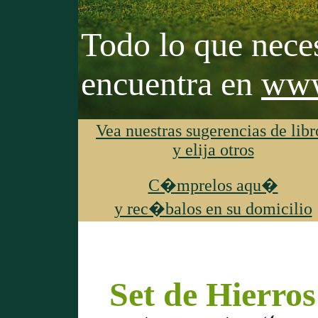
Todo lo que neces
encuentra en
www
Vea nuestras sugerencias de libr
y elija otros
C�mprelos aqu�
y rec�balos en su domicilio
Set de Hierros