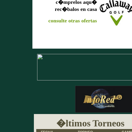
c�mprelos aqu�
rec�balos en casa
consulte otras ofertas
�ltimos Torneos